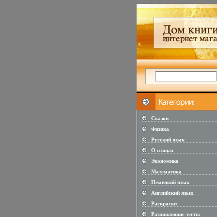
Сказки
...................................................
Физика
...................................................
Русский язык
...................................................
О птицах
...................................................
Экономика
...................................................
Математика
...................................................
Немецкий язык
...................................................
Английский язык
...................................................
Раскраски
...................................................
Развивающие тесты
...................................................