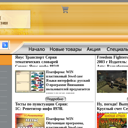
Янус Транспорт Серия
Freedom Fighter
тематических словарей
2003 г Издатель: 
Серия: Янус инфо 8834l.
Arts; Разработчи
Interactive плас
.........
Платформа: WIN
DVD-BOX Что дел
пластиковый Jewel case
.........
программа не за
Языки интерфейса: русский
.........
инфо 9000l.
О программе Вниманию
пользователей предлагается
.........
уникальная серия
.........
интерактивных англо-
русских, русско-английских
.........
Тесты по пунктуации Серия:
Ну, погоди! Выпу
иллюстрированных
1С: Репетитор инфо 8978l.
Круглый счет Се
.........
словарей qаъусш"Янус"
Коллекция игру
Эти двуязычные
.........
7163l.
Платформа: WIN
мультимедийные издания
.........
Обучающая программа,
позволяют в эффективной
пластиковый Jewel case
.........
форме изучать