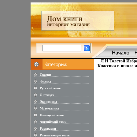
Л Н Толстой Избра
Классика в школе и
Сказки
............................................................
Физика
............................................................
Русский язык
............................................................
О птицах
............................................................
Экономика
............................................................
Математика
............................................................
Немецкий язык
............................................................
Английский язык
............................................................
Раскраски
............................................................
Развивающие тесты
............................................................