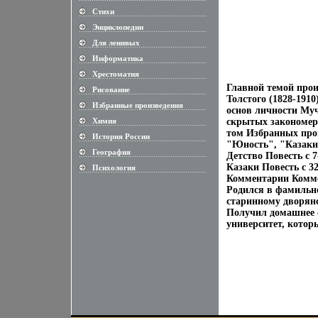
Стихи
............................................................
Энциклопедии
............................................................
Для ленивых
............................................................
Информатика
............................................................
Хрестоматия
............................................................
Главной темой прои
Рисование
............................................................
Толстого (1828-191
Избранные произведения
............................................................
основ личности Му
Химия
скрытых закономерн
............................................................
том Избранных прои
История России
............................................................
"Юность", "Казаки"
География
............................................................
Детство Повесть c 7
Казаки Повесть c 32
Психология
............................................................
Комментарии Коммен
Родился в фамильно
старинному дворянс
Получил домашнее о
университет, которы