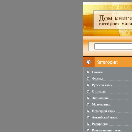
Сказки
...................................................
Физика
...................................................
Русский язык
...................................................
О птицах
...................................................
Экономика
...................................................
Математика
...................................................
Немецкий язык
...................................................
Английский язык
...................................................
Раскраски
...................................................
Развивающие тесты
...................................................