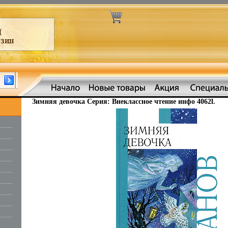
Зимняя девочка Серия: Внеклассное чтение инфо 4062l.
.........
.........
.........
.........
.........
.........
.........
.........
.........
.........