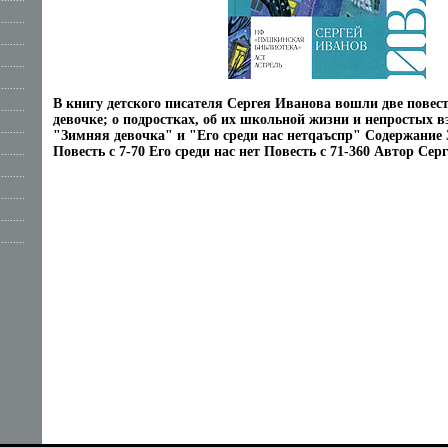
.........
.........
.........
.........
В книгу детского писателя Сергея Иванова вошли две повес
.........
девочке; о подростках, об их школьной жизни и непростых 
.........
"Зимняя девочка" и "Его среди нас нетqаъспр" Содержание
Повесть c 7-70 Его среди нас нет Повесть c 71-360 Автор Сер
.........
.........
.........
.........
.........