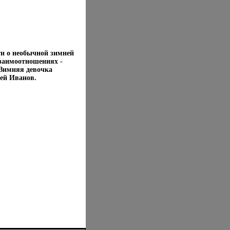
ти о необычной зимней
взаимоотношениях -
 Зимняя девочка
гей Иванов.