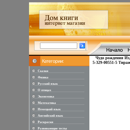
Чудо рождения Изд
5-329-00551-5 Тираж
Сказки
............................................................
Физика
............................................................
Русский язык
............................................................
О птицах
............................................................
Экономика
............................................................
Математика
............................................................
Немецкий язык
............................................................
Английский язык
............................................................
Раскраски
............................................................
Развивающие тесты
............................................................