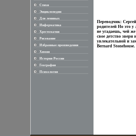
Стихи
............................................................
Энциклопедии
............................................................
Для ленивых
............................................................
Переводчик: Сергей
Информатика
............................................................
родителей Но это у
не угадаешь, чей ж
Хрестоматия
............................................................
свое детство звери
Рисование
............................................................
увлекательной и за
Избранные произведения
Bernard Stonehouse.
............................................................
Химия
............................................................
История России
............................................................
География
............................................................
Психология
............................................................