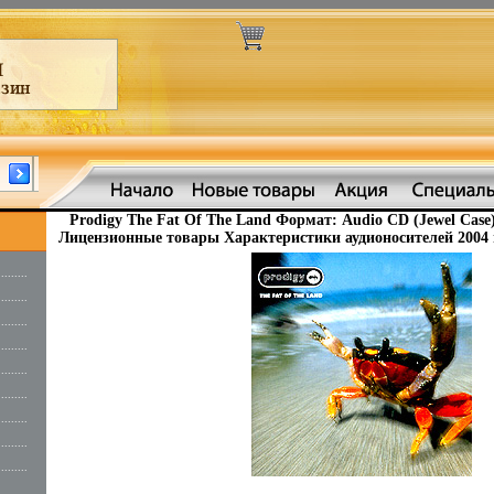
Prodigy The Fat Of The Land Формат: Audio CD (Jewel Cas
Лицензионные товары Характеристики аудионосителей 2004 
.........
.........
.........
.........
.........
.........
.........
.........
.........
.........