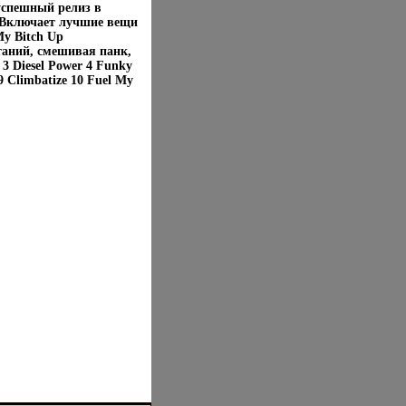
успешный релиз в
д Включает лучшие вещи
My Bitch Up
таний, смешивая панк,
3 Diesel Power 4 Funky
 9 Climbatize 10 Fuel My