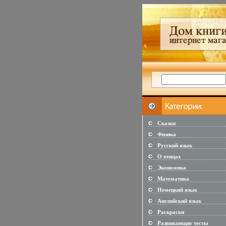
Сказки
...................................................
Физика
...................................................
Русский язык
...................................................
О птицах
...................................................
Экономика
...................................................
Математика
...................................................
Немецкий язык
...................................................
Английский язык
...................................................
Раскраски
...................................................
Развивающие тесты
...................................................