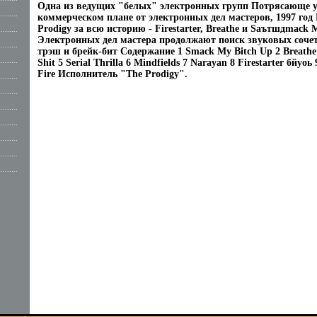
Одна из ведущих "белых" электронных групп Потрясающе 
.........
коммерческом плане от электронных дел мастеров, 1997 го
Prodigy за всю историю - Firestarter, Breathe и Sаътшдmack 
.........
Электронных дел мастера продолжают поиск звуковых соче
.........
трэш и брейк-бит Содержание 1 Smack My Bitch Up 2 Breathe 
.........
Shit 5 Serial Thrilla 6 Mindfields 7 Narayan 8 Firestarter бйуоь
Fire Исполнитель "The Prodigy".
.........
.........
.........
.........
.........
.........
.........