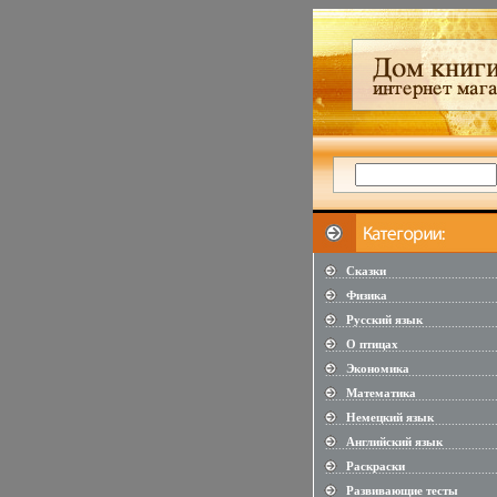
Сказки
...................................................
Физика
...................................................
Русский язык
...................................................
О птицах
...................................................
Экономика
...................................................
Математика
...................................................
Немецкий язык
...................................................
Английский язык
...................................................
Раскраски
...................................................
Развивающие тесты
...................................................