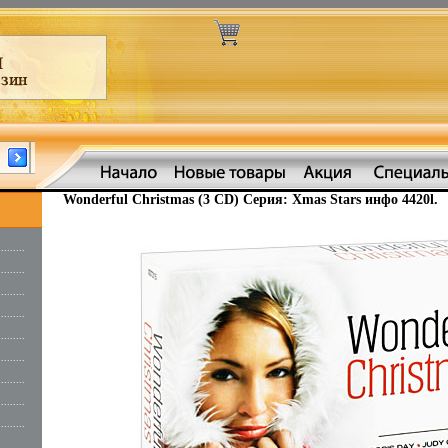
Wonderful Christmas (3 CD) Серия: Xmas Stars инфо 4420l.
.........
.........
.........
.........
.........
.........
.........
.........
.........
.........