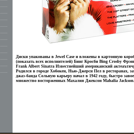
.........
.........
.........
.........
.........
.........
.........
.........
Диски упакованы в Jewel Case и вложены в картонную коро
.........
(показать всех исполнителей) Бинг Кросби Bing Crosby Фрэн
.........
Frank Albert Sinatra Известнейший американский актеаътяч
Родился в городе Хобокен, Нью-Джерси Пел в ресторанах, за
.........
джаз-банда Сольную карьеру начал в 1942 году, быстро заво
множество восторженных Махалия Джексон Mahalia Jackson