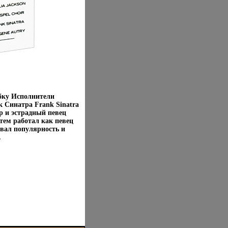
бку Исполнители
к Синатра Frank Sinatra
р и эстрадный певец
тем работал как певец
евал популярность и
.