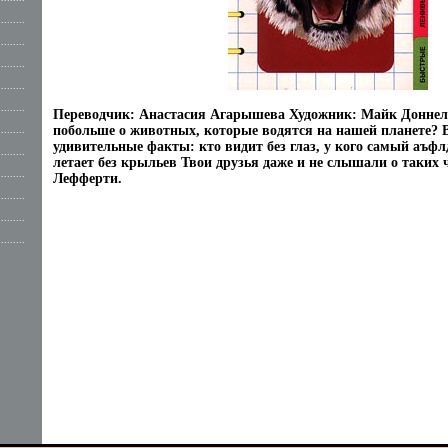
.........
.........
.........
.........
.........
Переводчик: Анастасия Агарышева Художник: Майк Доннел
побольше о животных, которые водятся на нашей планете? 
.........
удивительные факты: кто видит без глаз, у кого самый аъф
.........
летает без крыльев Твои друзья даже и не слышали о таких 
.........
Лефферти.
.........
.........
.........