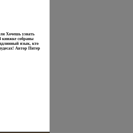
ли Хочешь узнать
В книжке собраны
лддлинный язык, кто
чудесах! Автор Питер