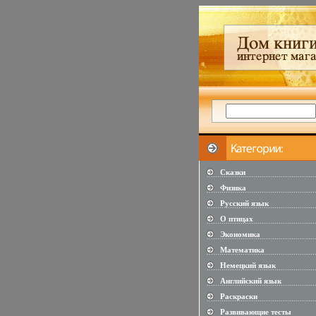
Сказки
...................................................
Физика
...................................................
Русский язык
...................................................
О птицах
...................................................
Экономика
...................................................
Математика
...................................................
Немецкий язык
...................................................
Английский язык
...................................................
Раскраски
...................................................
Развивающие тесты
...................................................