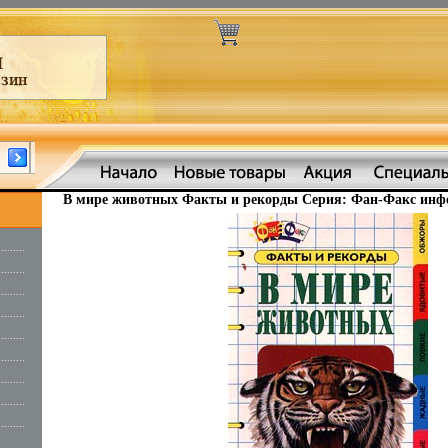
В мире животных Факты и рекорды Серия: Фан-Факс инфо
.........
.........
.........
.........
.........
.........
.........
.........
.........
.........