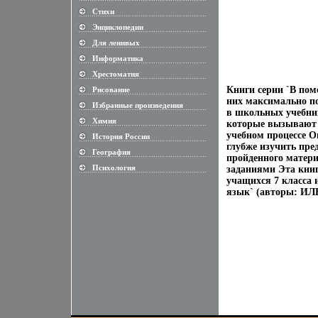
Стихи
............................................................
Энциклопедии
............................................................
Для ленивых
............................................................
Информатика
............................................................
Хрестоматия
............................................................
Книги серии `В по
Рисование
............................................................
них максимально п
Избранные произведения
............................................................
в школьных учебник
Химия
которые вызывают 
............................................................
учебном процессе О
История России
............................................................
глубже изучить пр
География
............................................................
пройденного матери
Психология
заданиями Эта книг
............................................................
учащихся 7 класса 
язык` (авторы: ИЛ