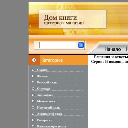
Решения и ответы
Серия: В помощь ш
Сказки
............................................................
Физика
............................................................
Русский язык
............................................................
О птицах
............................................................
Экономика
............................................................
Математика
............................................................
Немецкий язык
............................................................
Английский язык
............................................................
Раскраски
............................................................
Развивающие тесты
............................................................