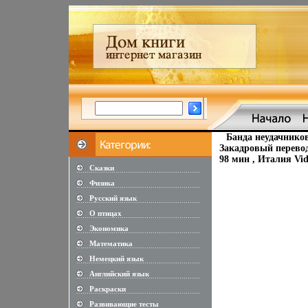
Банда неудачнико
Закадровый перевод
98 мин , Италия Vi
Сказки
............................................................
Физика
............................................................
Русский язык
............................................................
О птицах
............................................................
Экономика
............................................................
Математика
............................................................
Немецкий язык
............................................................
Английский язык
............................................................
Раскраски
............................................................
Развивающие тесты
............................................................