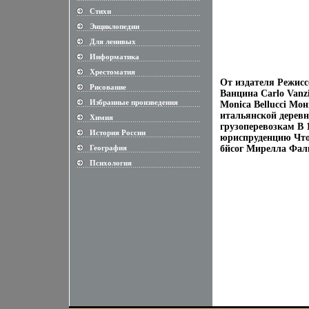
Стихи
............................................................
Энциклопедии
............................................................
Для ленивых
............................................................
Информатика
............................................................
Хрестоматия
............................................................
От издателя Режисс
Рисование
............................................................
Ванцина Carlo Vanz
Избранные произведения
Monica Bellucci Мо
............................................................
итальянской деревн
Химия
............................................................
грузоперевозкам В 
История России
............................................................
юриспруденцию Чтоб
География
бйсог Мирелла Фаль
............................................................
Психология
............................................................