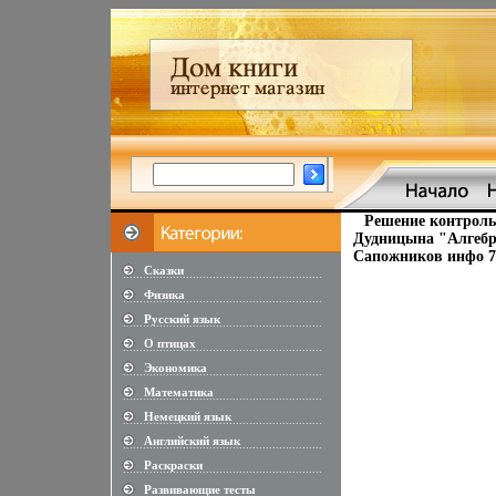
Решение контроль
Дудницына "Алгебр
Сапожников инфо 73
Сказки
............................................................
Физика
............................................................
Русский язык
............................................................
О птицах
............................................................
Экономика
............................................................
Математика
............................................................
Немецкий язык
............................................................
Английский язык
............................................................
Раскраски
............................................................
Развивающие тесты
............................................................