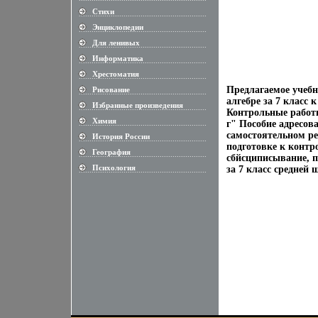
Стихи
............................................................
Энциклопедии
............................................................
Для ленивых
............................................................
Информатика
............................................................
Хрестоматия
............................................................
Предлагаемое учебн
Рисование
............................................................
алгебре за 7 класс
Избранные произведения
............................................................
Контрольные работы
Химия
г" Пособие адресо
............................................................
самостоятельном ре
История России
............................................................
подготовке к контр
География
............................................................
сбйсциписывание, п
Психология
за 7 класс средней
............................................................