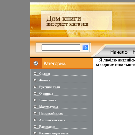
Я люблю английск
младших школьнико
Сказки
............................................................
Физика
............................................................
Русский язык
............................................................
О птицах
............................................................
Экономика
............................................................
Математика
............................................................
Немецкий язык
............................................................
Английский язык
............................................................
Раскраски
............................................................
Развивающие тесты
............................................................