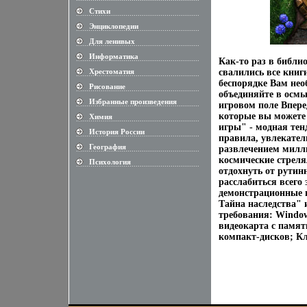
Стихи
............................................................
Энциклопедии
............................................................
Для ленивых
............................................................
Информатика
............................................................
Как-то раз в библи
Хрестоматия
свалились все книг
............................................................
беспорядке Вам нео
Рисование
............................................................
объединяйте в осмы
Избранные произведения
............................................................
игровом поле Впере
которые вы можете
Химия
............................................................
игры" - модная тен
История России
............................................................
правила, увлекате
География
развлечением милли
............................................................
космические стреля
Психология
............................................................
отдохнуть от рутинн
расслабиться всего 
демонстрационные в
Тайна наследства"
требования: Window
видеокарта с памят
компакт-дисков; К