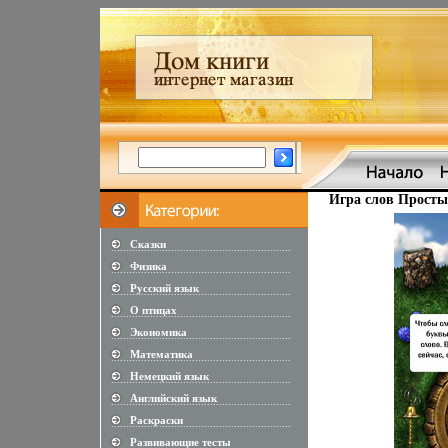
Игра слов Просты
Сказки
............................................................
Физика
............................................................
Русский язык
............................................................
О птицах
............................................................
Экономика
............................................................
Математика
............................................................
Немецкий язык
............................................................
Английский язык
............................................................
Раскраски
............................................................
Развивающие тесты
............................................................