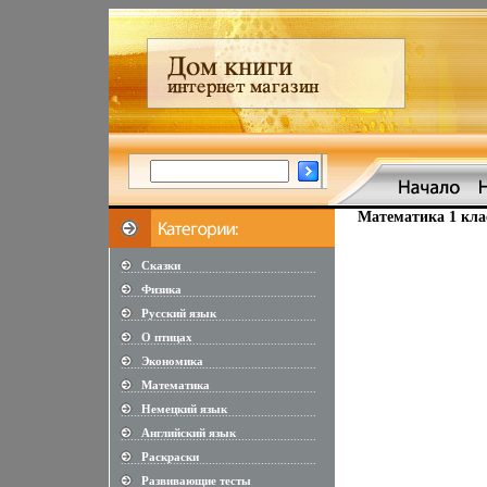
Математика 1 клас
Сказки
............................................................
Физика
............................................................
Русский язык
............................................................
О птицах
............................................................
Экономика
............................................................
Математика
............................................................
Немецкий язык
............................................................
Английский язык
............................................................
Раскраски
............................................................
Развивающие тесты
............................................................