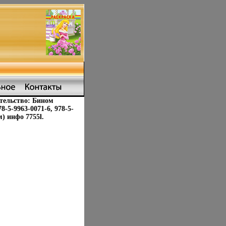
тельство: Бином
-5-9963-0071-6, 978-5-
) инфо 7755l.