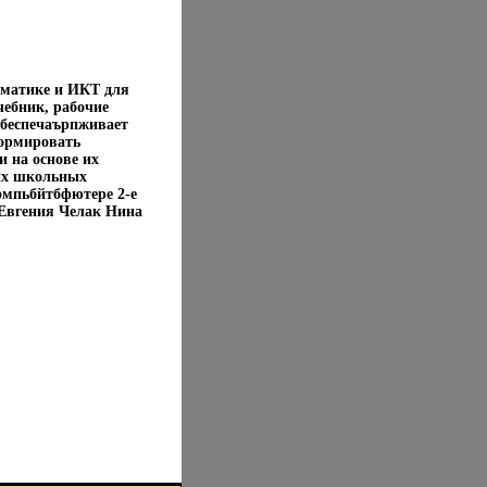
рматике и ИКТ для
чебник, рабочие
обеспечаърпживает
формировать
 на основе их
гих школьных
омпьбйтбфютере 2-е
 Евгения Челак Нина