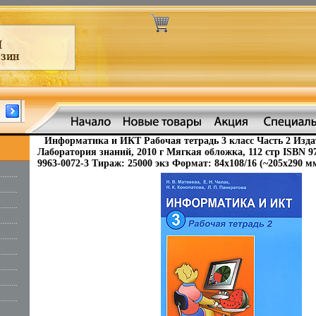
Информатика и ИКТ Рабочая тетрадь 3 класс Часть 2 Изда
Лаборатория знаний, 2010 г Мягкая обложка, 112 стр ISBN 978
9963-0072-3 Тираж: 25000 экз Формат: 84x108/16 (~205х290 мм
.........
.........
.........
.........
.........
.........
.........
.........
.........
.........