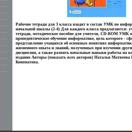
.........
.........
.........
Рабочие тетради для 3 класса входят в состав УМК по инфо
.........
начальной школы (2-4) Для каждого класса предлагаются: у
.........
тетради, методическое пособие для учителя, CD-ROM УМК 
пропедевтическое обучение информатике, цель которого - с
.........
представление учащихся об основных понятиях информатики
.........
жизненного опыта и знаний, полученных при изучении дру
.........
дисциплин, а также развить начальные навыки работы на к
издание Авторы (показать всех авторов) Наталья Матвеева
.........
Конопатова.
.........
.........