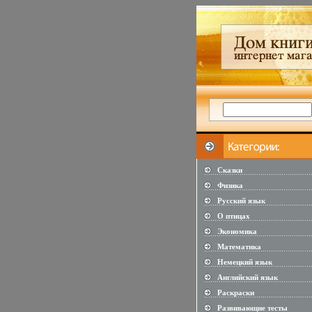
Сказки
...................................................
Физика
...................................................
Русский язык
...................................................
О птицах
...................................................
Экономика
...................................................
Математика
...................................................
Немецкий язык
...................................................
Английский язык
...................................................
Раскраски
...................................................
Развивающие тесты
...................................................