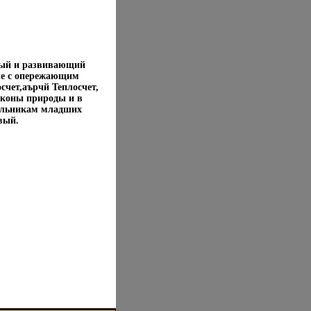
бный и развивающий
ные с опережающим
счет,аърчй Теплосчет,
аконы природы и в
кольникам младших
вый.