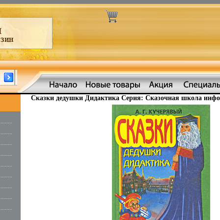
Сказки дедушки Дидактика Серия: Сказочная школа инфо 
.........
.........
.........
.........
.........
.........
.........
.........
.........
.........