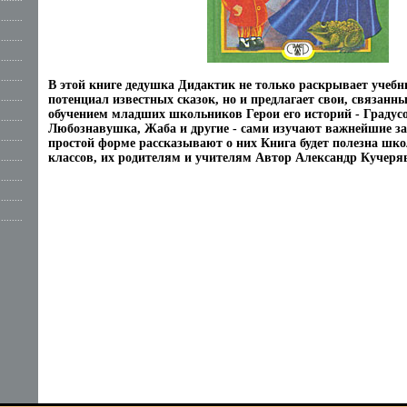
.........
.........
.........
.........
В этой книге дедушка Дидактик не только раскрывает уче
.........
потенциал известных сказок, но и предлагает свои, связан
обучением младших школьников Герои его историй - Градусо
.........
Любознавушка, Жаба и другие - сами изучают важнейшие з
.........
простой форме рассказывают о них Книга будет полезна ш
классов, их родителям и учителям Автор Александр Кучеря
.........
.........
.........
.........