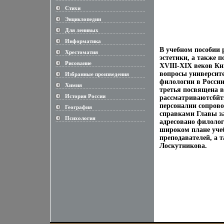
Стихи
............................................................
Энциклопедии
............................................................
Для ленивых
............................................................
Информатика
............................................................
В учебном пособии 
Хрестоматия
............................................................
эстетики, а также 
Рисование
............................................................
XVIII-XIX веков Кн
вопросы университе
Избранные произведения
............................................................
филологии в России,
Химия
............................................................
третья посвящена в
История России
рассматриваютсбйт
............................................................
персоналии сопров
География
............................................................
справками Главы з
Психология
............................................................
адресовано филолог
широком плане учеб
преподавателей, а 
Лоскутникова.