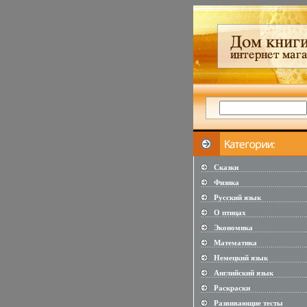
Сказки
...................................................
Физика
...................................................
Русский язык
...................................................
О птицах
...................................................
Экономика
...................................................
Математика
...................................................
Немецкий язык
...................................................
Английский язык
...................................................
Раскраски
...................................................
Развивающие тесты
...................................................