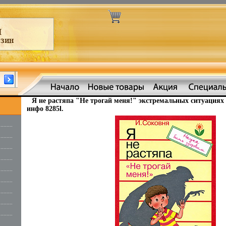
Я не растяпа "Не трогай меня!" экстремальных ситуация
инфо 8285l.
.........
.........
.........
.........
.........
.........
.........
.........
.........
.........