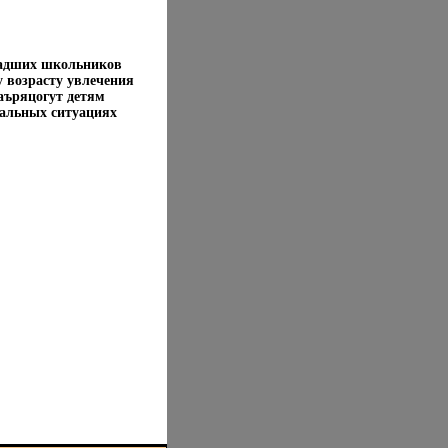
ладших школьников
 возрасту увлечения
аъряцогут детям
мальных ситуациях