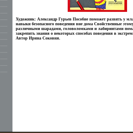
.........
.........
Художник: Александр Гурьев Пособие поможет развить у м
.........
навыки безопасного поведения вне дома Свойственные этому
.........
различными шарадами, головоломками и лабиринтами пом
.........
закрепить знания о некоторых способах поведения в экстре
Автор Ирина Соковня.
.........
.........
.........
.........
.........
.........