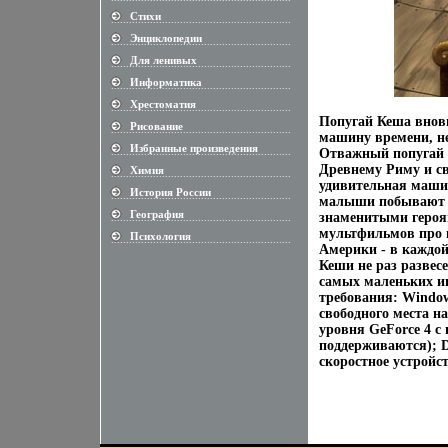
Стихи
............................................................
Энциклопедии
............................................................
Для ленивых
............................................................
Информатика
............................................................
Хрестоматия
............................................................
Попугай Кеша внов
Рисование
............................................................
машину времени, не
Избранные произведения
............................................................
Отважный попугай п
Древнему Риму и св
Химия
............................................................
удивительная машин
История России
............................................................
малыши побывают в 
География
знаменитыми героя
............................................................
мультфильмов про 
Психология
............................................................
Америки - в каждо
Кеши не раз развес
самых маленьких иг
требования: Window
свободного места н
уровня GeForce 4 с
поддерживаются); Di
скоростное устройс