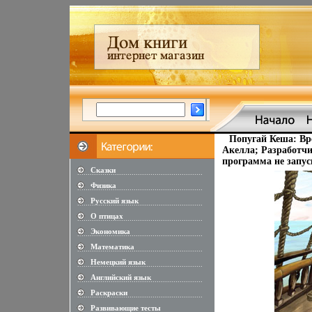
Попугай Кеша: Вр
Акелла; Разработчи
программа не запус
Сказки
............................................................
Физика
............................................................
Русский язык
............................................................
О птицах
............................................................
Экономика
............................................................
Математика
............................................................
Немецкий язык
............................................................
Английский язык
............................................................
Раскраски
............................................................
Развивающие тесты
............................................................