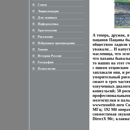
Стихи
............................................................
Энциклопедии
............................................................
Для ленивых
............................................................
Информатика
............................................................
Хрестоматия
............................................................
А теперь, дружок, 
Рисование
............................................................
пацанов Пацаны бы
Избранные произведения
............................................................
обществом ладили т
уважали… И капусту
Химия
............................................................
масленица, что зел
История России
............................................................
что паханы бывалые
География
то наших на этот с
............................................................
с пивом отцовским 
Психология
............................................................
заплакали они, и р
уморительный рисов
сюжет в трех частя
озвученных диалого
конвульсий; 50 рос
профессиональными
мозгогнулки и паль
wwwrussobit-mru Си
MГц; 192 Мб операт
совместимая звуков
DirectX 90c; клави