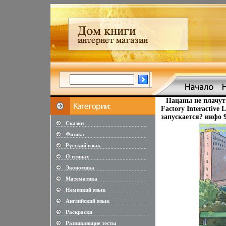
Пацаны не плачут
Factory Interactive
запускается? инфо 9
Сказки
............................................................
Физика
............................................................
Русский язык
............................................................
О птицах
............................................................
Экономика
............................................................
Математика
............................................................
Немецкий язык
............................................................
Английский язык
............................................................
Раскраски
............................................................
Развивающие тесты
............................................................