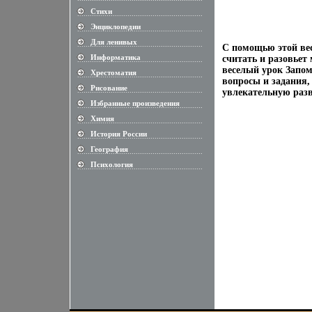
Стихи
............................................................
Энциклопедии
............................................................
Для ленивых
............................................................
С помощью этой ве
Информатика
считать и разовьет
............................................................
веселый урок Запо
Хрестоматия
............................................................
вопросы и задания,
Рисование
............................................................
увлекательную раз
Избранные произведения
............................................................
Химия
............................................................
История России
............................................................
География
............................................................
Психология
............................................................