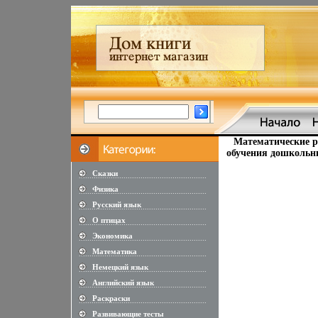
Математические ра
обучения дошкольни
Сказки
............................................................
Физика
............................................................
Русский язык
............................................................
О птицах
............................................................
Экономика
............................................................
Математика
............................................................
Немецкий язык
............................................................
Английский язык
............................................................
Раскраски
............................................................
Развивающие тесты
............................................................