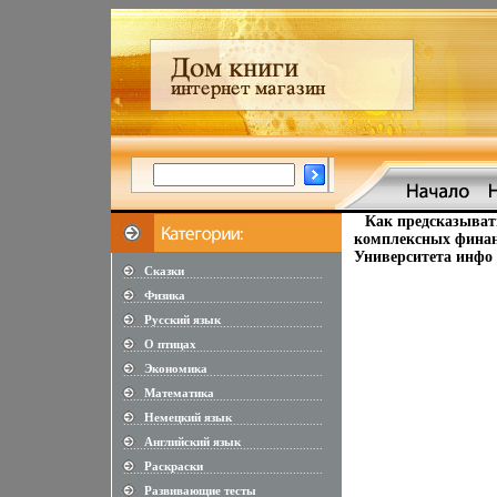
Как предсказыват
комплексных финан
Университета инфо 
Сказки
............................................................
Физика
............................................................
Русский язык
............................................................
О птицах
............................................................
Экономика
............................................................
Математика
............................................................
Немецкий язык
............................................................
Английский язык
............................................................
Раскраски
............................................................
Развивающие тесты
............................................................