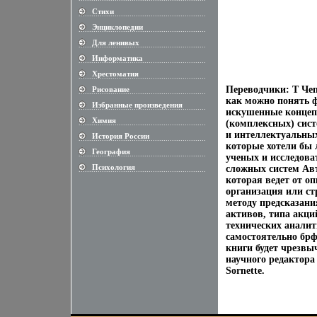
Стихи
............................................................
Энциклопедии
............................................................
Для ленивых
............................................................
Информатика
............................................................
Хрестоматия
............................................................
Переводчики: Т Чеп
Рисование
............................................................
как можно понять ф
Избранные произведения
............................................................
искушенные концепц
Химия
(комплексных) сист
............................................................
и интеллектуальных
История России
............................................................
которые хотели бы 
География
............................................................
ученых и исследова
Психология
сложных систем Авт
............................................................
которая ведет от оп
организация или ст
методу предсказани
активов, типа акци
технических аналит
самостоятельно брф
книги будет чрезвыч
научного редактора 1 
Sornette.