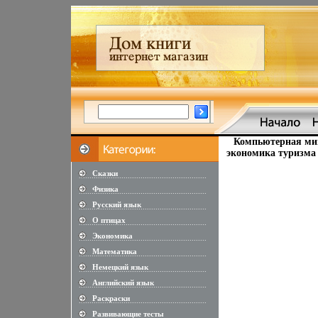
Компьютерная мин
экономика туризма 
Сказки
............................................................
Физика
............................................................
Русский язык
............................................................
О птицах
............................................................
Экономика
............................................................
Математика
............................................................
Немецкий язык
............................................................
Английский язык
............................................................
Раскраски
............................................................
Развивающие тесты
............................................................