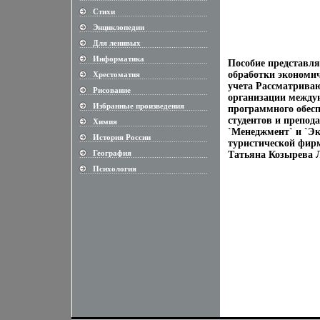
Стихи
............................................................
Энциклопедии
............................................................
Для ленивых
............................................................
Информатика
............................................................
Пособие представл
обработки экономич
Хрестоматия
............................................................
учета Рассматриваю
Рисование
............................................................
организации между
Избранные произведения
программного обеспе
............................................................
студентов и препод
Химия
............................................................
`Менеджмент` и `Э
История России
............................................................
туристической фирм
География
Татьяна Козырева Л
............................................................
Психология
............................................................