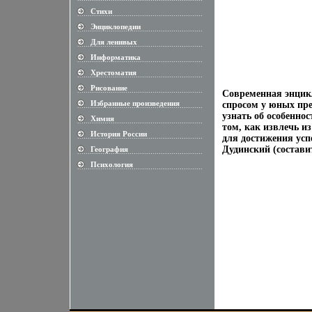
Стихи
............................................................
Энциклопедии
............................................................
Для ленивых
............................................................
Информатика
............................................................
Хрестоматия
............................................................
Рисование
............................................................
Современная энцик
Избранные произведения
спросом у юных пре
............................................................
узнать об особенно
Химия
............................................................
том, как извлечь и
История России
............................................................
для достижения успе
Дудинский (составит
География
............................................................
Психология
............................................................