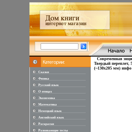
Современная энци
Твердый переплет, 5
(~130х205 мм) инфо
Сказки
............................................................
Физика
............................................................
Русский язык
............................................................
О птицах
............................................................
Экономика
............................................................
Математика
............................................................
Немецкий язык
............................................................
Английский язык
............................................................
Раскраски
............................................................
Развивающие тесты
............................................................