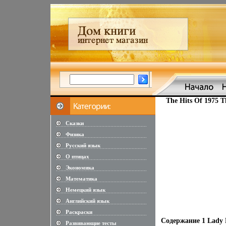
The Hits Of 1975 T
Сказки
............................................................
Физика
............................................................
Русский язык
............................................................
О птицах
............................................................
Экономика
............................................................
Математика
............................................................
Немецкий язык
............................................................
Английский язык
............................................................
Раскраски
............................................................
Содержание 1 Lady 
Развивающие тесты
............................................................