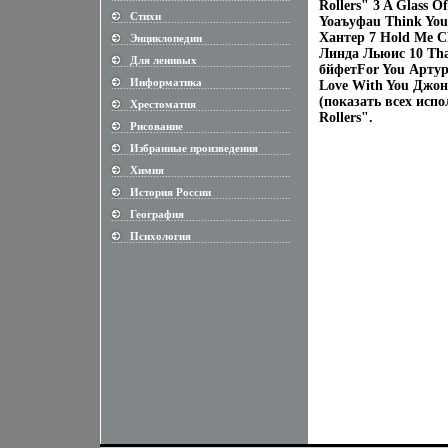
Rollers" 3 A Glass 
Стихи
............................................................
Yoаъуфаu Think You
Хантер 7 Hold Me Cl
Энциклопедии
............................................................
Линда Льюис 10 Tha
Для ленивых
............................................................
бйфетFor You Артур
Информатика
Love With You Джон
............................................................
(показать всех испо
Хрестоматия
............................................................
Rollers".
Рисование
............................................................
Избранные произведения
............................................................
Химия
............................................................
История России
............................................................
География
............................................................
Психология
............................................................