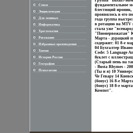
Группа "Бахыт-Ком
фундаментальное мес
Стихи
............................................................
блестящий ироник, 
Энциклопедии
............................................................
проявилось в его п
Для ленивых
года группа выстре
............................................................
в ротацию на MTV 
Информатика
............................................................
стала уже "всенаро
Хрестоматия
............................................................
"Пионервожатая" Ка
Рисование
Марта - дурацкий п
............................................................
содержит: 01 8-е м
Избранные произведения
............................................................
04 Бухгалтер Иванов
Химия
............................................................
Code: 5 Language An
буклет с иллюстрац
История России
............................................................
(Старый пень на та
География
............................................................
- Busta Rhymes - 2
Психология
(Ты и я) 10 Универ
............................................................
Че Гевару 14 Киевс
(бонус) 16 8-е Март
(бонус) 18 8-е март
Компот".