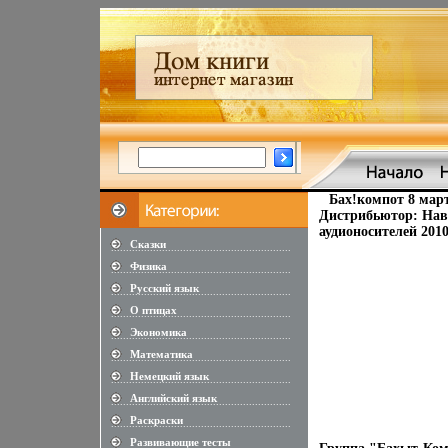
Бах!компот 8 мар
Дистрибьютор: Нав
аудионосителей 2010
Сказки
............................................................
Физика
............................................................
Русский язык
............................................................
О птицах
............................................................
Экономика
............................................................
Математика
............................................................
Немецкий язык
............................................................
Английский язык
............................................................
Раскраски
............................................................
Развивающие тесты
............................................................